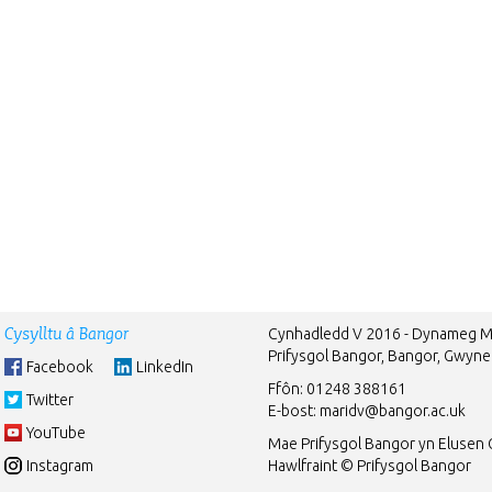
Cysylltu â Bangor
Cynhadledd V 2016 - Dynameg M
Prifysgol Bangor, Bangor, Gwyn
Facebook
LinkedIn
Ffôn: 01248 388161
Twitter
E-bost:
maridv@bangor.ac.uk
YouTube
Mae Prifysgol Bangor yn Elusen 
Instagram
Hawlfraint © Prifysgol Bangor