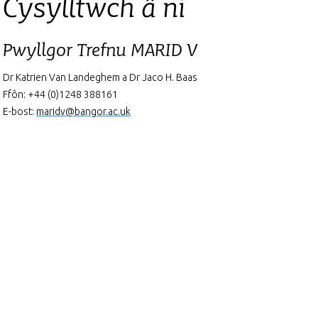
Cysylltwch â ni
Pwyllgor Trefnu MARID V
Dr Katrien Van Landeghem a Dr Jaco H. Baas
Ffôn: +44 (0)1248 388161
E-bost:
maridv@bangor.ac.uk