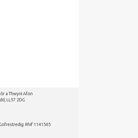
ôr a Thwyni Afon
edd, LL57 2DG
Gofrestredig: Rhif 1141565