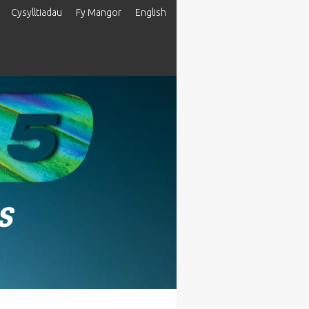
Cysylltiadau
Fy Mangor
English