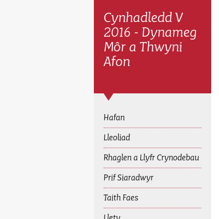
Cynhadledd V
2016 - Dynameg
Môr a Thwyni
Afon
Hafan
Lleoliad
Rhaglen a Llyfr Crynodebau
Prif Siaradwyr
Taith Faes
Llety