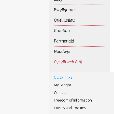
Pwyllgorau
Oriel luniau
Grantiau
Partneriaid
Noddwyr
Cysylltwch â Ni
Quick links
My Bangor
Contacts
Freedom of Information
Privacy and Cookies